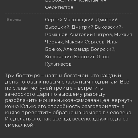
Ворожейкин, Константин
Феоктистов
Сергей Маковецкий, Дмитрий
В ролях
Высоцкий, Дмитрий Быковский-
Ромашов, Анатолий Петров, Михаил
Черняк, Максим Сергеев, Илья
Божко, Александр Боярский,
Константин Бронзит, Яков
Культиасов
Три богатыря – на то и богатыри, что каждый 
день готовы к новым сказочным подвигам. Всё 
по силам могучей троице – встретить 
заморского царя по высшему разряду, 
разоблачить мошенников-самозванцев, вернуть 
коню Юлию его способность разговаривать, а 
князя превратить обратно из комара в человека. 
И сделать это, как всегда, весело, дружно, да со 
смекалкой.